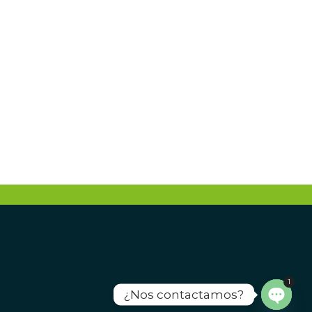
TER
O
1
¿Nos contactamos?