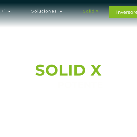
D+i
Soluciones
Solid X
Inversor
SOLID X
MÁS
POTENTE
EL FUTURO DE LOS BIOINSUMOS, HOY.