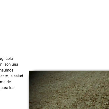
agrícola
ón: son una
 insumos
ente, la salud
orma de
 para los